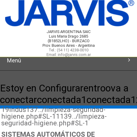
JARVIS ARGENTINA SAIC
Luis Maria Drago 2685
(B1852LHO) - BURZACO
Prov. Buenos Aires - Argentina
Tel.: (54 11) 4238-0010
Email: info@jarvis.com.ar
Menú
Inicio
Estoy en Configurarentroova a
Productos
conectarconectada1conectada
19indus137../limpieza-seguridad-
Novedades
higiene.php#SL-11139../limpieza-
seguridad-higiene.php#SL-1
Servicios
SISTEMAS AUTOMÁTICOS DE