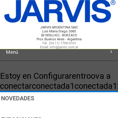
JARVIS ARGENTINA SAIC
Luis Maria Drago 2685
(B1852LHO) - BURZACO
Prov. Buenos Aires - Argentina
Tel.: (54 11) 7700-0101
Email: info@jarvis.com.ar
Menú
Inicio
Estoy en Configurarentroova a
Productos
conectarconectada1conectada
Novedades
NOVEDADES
Servicios