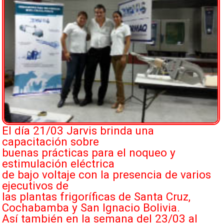
El día 21/03 Jarvis brinda una
capacitación sobre
buenas prácticas para el noqueo y
estimulación eléctrica
de bajo voltaje con la presencia de varios
ejecutivos de
las plantas frigoríficas de Santa Cruz,
Cochabamba y San Ignacio Bolivia.
Así también en la semana del 23/03 al