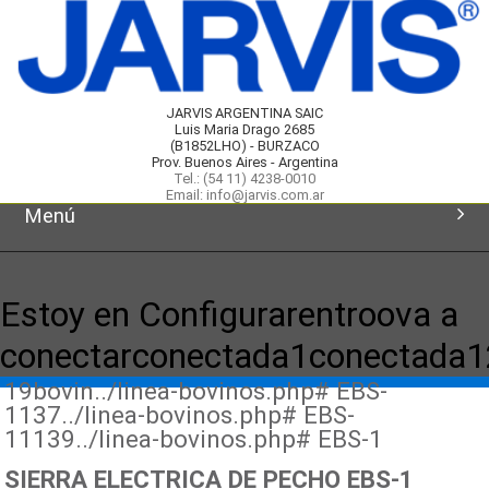
JARVIS ARGENTINA SAIC
Luis Maria Drago 2685
(B1852LHO) - BURZACO
Prov. Buenos Aires - Argentina
Tel.: (54 11) 4238-0010
Email: info@jarvis.com.ar
Menú
Inicio
Estoy en Configurarentroova a
Productos
conectarconectada1conectada
19bovin../linea-bovinos.php# EBS-
Novedades
1137../linea-bovinos.php# EBS-
11139../linea-bovinos.php# EBS-1
Servicios
SIERRA ELECTRICA DE PECHO EBS-1