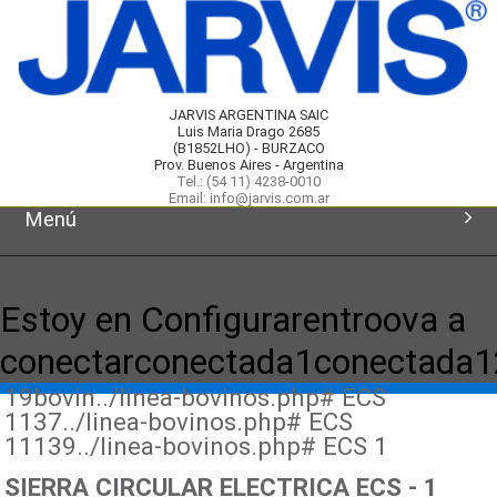
JARVIS ARGENTINA SAIC
Luis Maria Drago 2685
(B1852LHO) - BURZACO
Prov. Buenos Aires - Argentina
Tel.: (54 11) 4238-0010
Email: info@jarvis.com.ar
Menú
Inicio
Estoy en Configurarentroova a
Productos
conectarconectada1conectada
19bovin../linea-bovinos.php# ECS
Novedades
1137../linea-bovinos.php# ECS
11139../linea-bovinos.php# ECS 1
Servicios
SIERRA CIRCULAR ELECTRICA ECS - 1