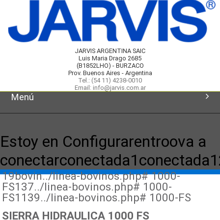
JARVIS ARGENTINA SAIC
Luis Maria Drago 2685
(B1852LHO) - BURZACO
Prov. Buenos Aires - Argentina
Tel.: (54 11) 4238-0010
Email: info@jarvis.com.ar
Menú
Inicio
Estoy en Configurarentroova a
Productos
conectarconectada1conectada
19bovin../linea-bovinos.php# 1000-
Novedades
FS137../linea-bovinos.php# 1000-
FS1139../linea-bovinos.php# 1000-FS
Servicios
SIERRA HIDRAULICA 1000 FS