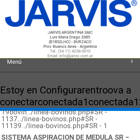
JARVIS ARGENTINA SAIC
Luis Maria Drago 2685
(B1852LHO) - BURZACO
Prov. Buenos Aires - Argentina
Tel.: (54 11) 4238-0010
Email: info@jarvis.com.ar
Menú
Inicio
Estoy en Configurarentroova a
Productos
conectarconectada1conectada
19bovin../linea-bovinos.php#SR -
Novedades
1137../linea-bovinos.php#SR -
11139../linea-bovinos.php#SR - 1
Servicios
SISTEMA ASPIRACION DE MEDULA SR −