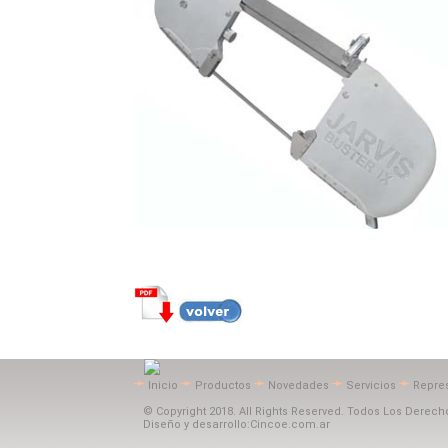
Inicio
Productos
Novedades
Servicios
Repre
© Copyright 2018. All Rights Reserved. Todos Los Derec
Diseño y desarrollo:Cincoe.com.ar