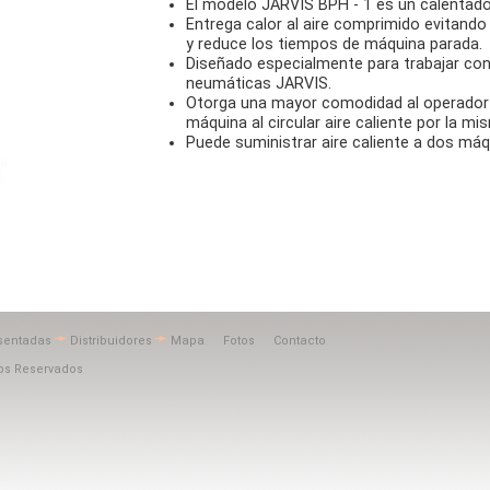
El modelo JARVIS BPH - 1 es un calentador
Entrega calor al aire comprimido evitando 
y reduce los tiempos de máquina parada.
Diseñado especialmente para trabajar co
neumáticas JARVIS.
Otorga una mayor comodidad al operador
máquina al circular aire caliente por la mi
Puede suministrar aire caliente a dos má
sentadas
Distribuidores
Mapa
Fotos
Contacto
hos Reservados